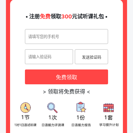
• 注册
免费
领取
300
元试听课礼包 •
发送验证码
免费领取
>
领取将免费获得
<