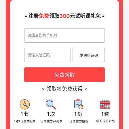
• 注册
免费
领取
300
元试听课礼包 •
发送验证码
免费领取
>
领取将免费获得
<