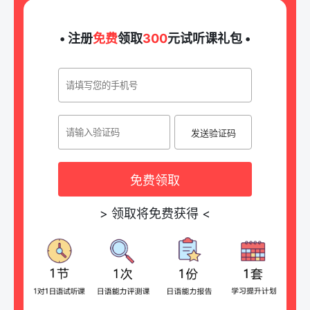
• 注册
免费
领取
300
元试听课礼包 •
发送验证码
免费领取
>
领取将免费获得
<