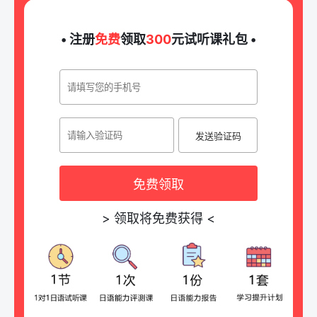
• 注册
免费
领取
300
元试听课礼包 •
发送验证码
免费领取
>
领取将免费获得
<