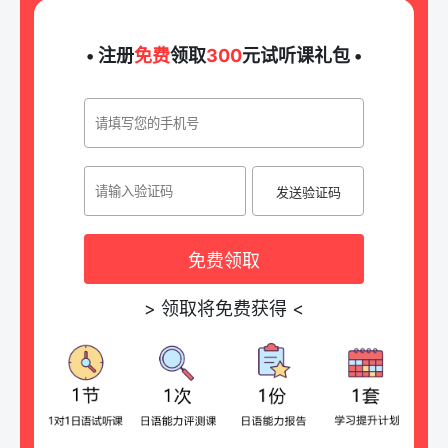
• 注册
免费
领取
300
元试听课礼包 •
发送验证码
免费领取
>
领取将免费获得
<