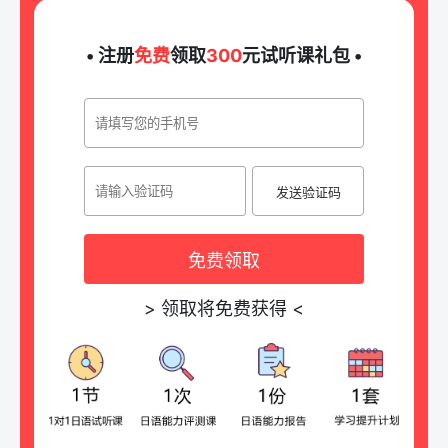
• 注册
免费
领取
300
元试听课礼包 •
发送验证码
免费领取
>
领取将免费获得
<