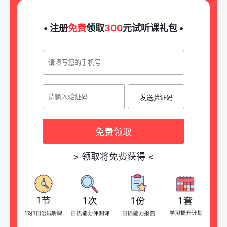
• 注册
免费
领取
300
元试听课礼包 •
发送验证码
免费领取
>
领取将免费获得
<