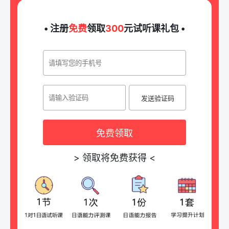
• 注册
免费
领取
300
元试听课礼包 •
发送验证码
免费领取
>
领取将免费获得
<