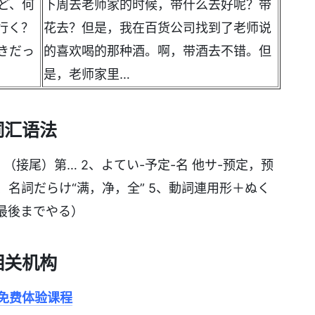
ど、何
下周去老师家的时候，带什么去好呢？带
行く？
花去？但是，我在百货公司找到了老师说
きだっ
的喜欢喝的那种酒。啊，带酒去不错。但
是，老师家里…
词汇语法
；（接尾）第… 2、よてい-予定-名 他サ-预定，预
4、名詞だらけ“满，净，全” 5、動詞連用形＋ぬく
（最後までやる）
相关机构
免费体验课程