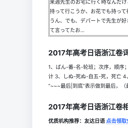
来週先生のお宅に行く時なんだけ
持って行こうか、お花でも持って
うん、でも、デパートで先生が好
て言ってたお…
2017年高考日语浙江卷
1、ばん-番-名-轮班；次序，顺序
计 3、しぬ-死ぬ-自五-死，死亡 
“~~~最后|到底”表示做到最后，
2017年高考日语浙江卷
优质机构推荐：友达日语
点击领取