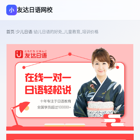
友达日语网校
小
首页
/
少儿日语
/
幼儿日语的好处_儿童教育_培训价格