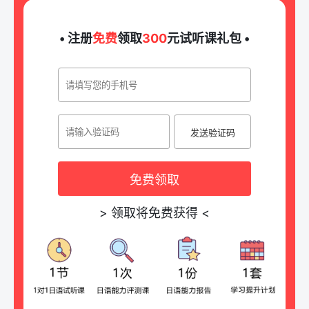
• 注册
免费
领取
300
元试听课礼包 •
发送验证码
免费领取
>
领取将免费获得
<