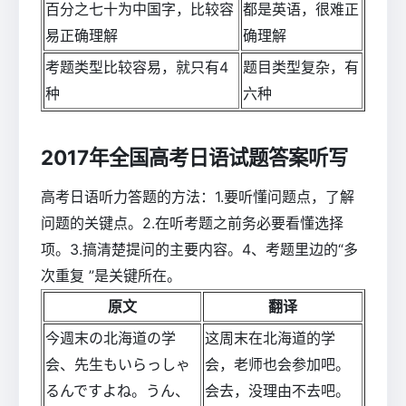
百分之七十为中国字，比较容
都是英语，很难正
易正确理解
确理解
考题类型比较容易，就只有4
题目类型复杂，有
种
六种
2017年全国高考日语试题答案听写
高考日语听力答题的方法：1.要听懂问题点，了解
问题的关键点。2.在听考题之前务必要看懂选择
项。3.搞清楚提问的主要内容。4、考题里边的“多
次重复 ”是关键所在。
原文
翻译
今週末の北海道の学
这周末在北海道的学
会、先生もいらっしゃ
会，老师也会参加吧。
るんですよね。うん、
会去，没理由不去吧。