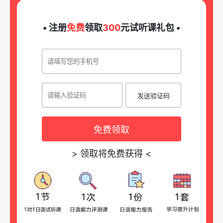
• 注册
免费
领取
300
元试听课礼包 •
发送验证码
免费领取
>
领取将免费获得
<