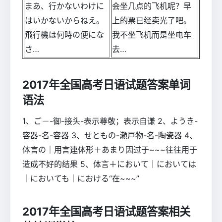
まあ、行かないわけに
会坐几点的飞机呢？早
はいかないからねえ。
上的票已经卖光了吧。
飛行機は何時の便にな
我不坐飞机而是坐电车
さ…
去…
2017年全国高考日语试题答案单词
语法
1、ご－-御-接头-表示尊敬；表示自谦 2、ようき-
容器-名-容器 3、せともの-瀬戸物-名-陶瓷器 4、
体言の｜用言連体形＋あまり因过于~~~往往用于
造成不好的结果 5、体言＋において｜においては
｜においても｜における“在~~~”
2017年全国高考日语试题答案相关