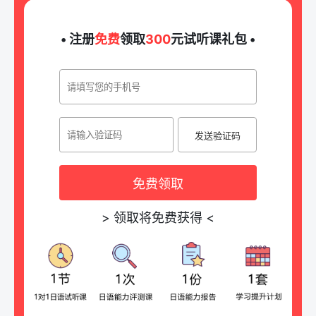
• 注册
免费
领取
300
元试听课礼包 •
发送验证码
免费领取
>
领取将免费获得
<