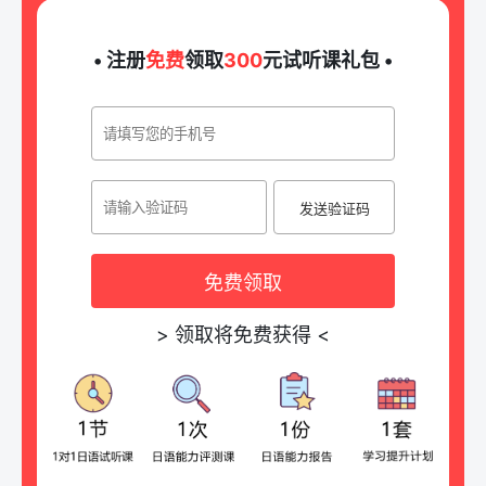
• 注册
免费
领取
300
元试听课礼包 •
发送验证码
免费领取
>
领取将免费获得
<