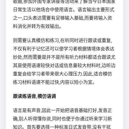
歌曲,参加外国专家讲座等活动来了解当今日本国家
日常生活以他场合中使用语言。语言输出主要形式
之一,口头表达需要有足够输入基础,而要将输入资
料消化并转为有效输出。
则需要认真模仿和练习,在听同时进行跟读或重复,
不仅有利于记忆还可以使学习者根据情境体会表达
妙处,然而需要是并不是所有听力材料都适合跟读尤
其是使用语速较快对话或信息量较大材料时,边听边
重复会给学习者带来很大心理压力.因此,适合模仿
练习材料语速不能过快,内容以短小为宜。
跟读练语音,模仿语调
语言是有声音,因此一开始把语音基础打好,发音正
确,别人听得懂你说,同时也便于你通过听来学习新
知识。首先要选择一种标准日式发音带,没有干扰