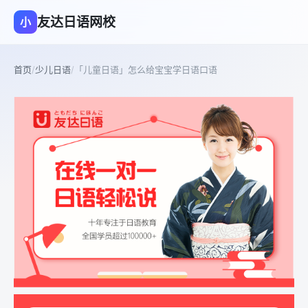
友达日语网校
小
首页
/
少儿日语
/
「儿童日语」怎么给宝宝学日语口语