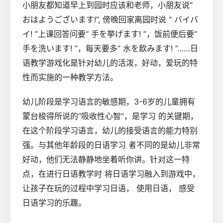
小朋友都知道早上到园时应该和老师，小朋友说“
おはようございます!”, 傍晚回家离园时说 “ バイバ
イ! ”上课回答问要“ 手を挙げます! ”，饭前便后要“
手を洗います! ”，每天要多“ 水を飲みます! ”……日
语教学游戏化是针对幼儿的活泼，好动，爱玩的特
性而实施的一种教学方法。
幼儿阶段是学习语言的敏感期，3-6岁的儿童拥有
蒙台梭得所说的“吸收性心智”，是学习 的关键期，
在这个阶段学习语言，幼儿的接受语言的能力特别
强。与其他年龄段的日语学习 者不同的是幼儿非常
好动，他们无法静静地坐着听你讲。针对这一特
点，在进行日语教学时 将日语学习融入到游戏中，
让孩子在玩的过程中学习日语， 使用日语， 感受
日语学习的乐趣。