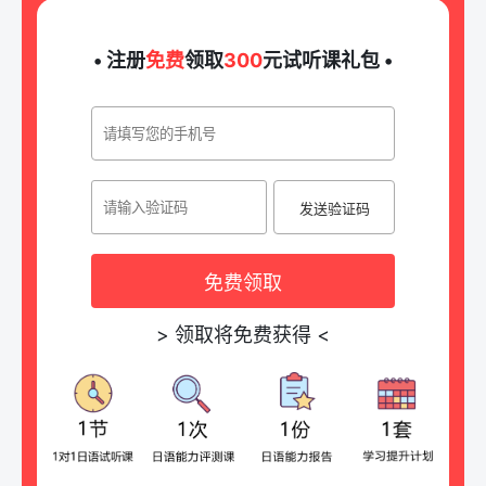
• 注册
免费
领取
300
元试听课礼包 •
发送验证码
免费领取
>
领取将免费获得
<