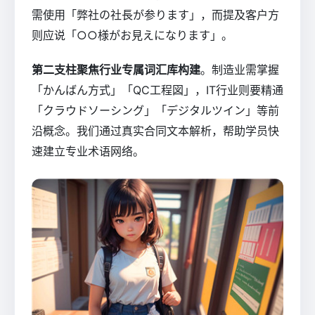
需使用「弊社の社長が参ります」，而提及客户方
则应说「○○様がお見えになります」。
第二支柱聚焦行业专属词汇库构建
。制造业需掌握
「かんばん方式」「QC工程図」，IT行业则要精通
「クラウドソーシング」「デジタルツイン」等前
沿概念。我们通过真实合同文本解析，帮助学员快
速建立专业术语网络。