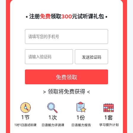
• 注册
免费
领取
300
元试听课礼包 •
发送验证码
免费领取
>
领取将免费获得
<