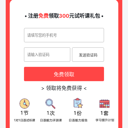
• 注册
免费
领取
300
元试听课礼包 •
发送验证码
免费领取
>
领取将免费获得
<