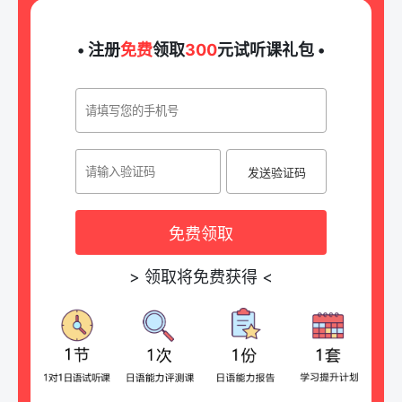
• 注册
免费
领取
300
元试听课礼包 •
发送验证码
免费领取
>
领取将免费获得
<