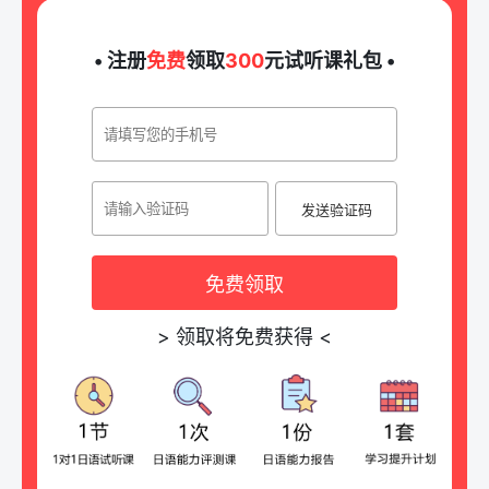
• 注册
免费
领取
300
元试听课礼包 •
发送验证码
免费领取
>
领取将免费获得
<