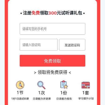
• 注册
免费
领取
300
元试听课礼包 •
发送验证码
免费领取
>
领取将免费获得
<