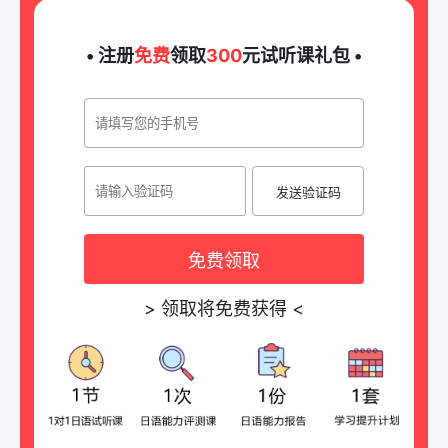
• 注册
免费
领取
300
元试听课礼包 •
发送验证码
免费领取
>
领取将免费获得
<