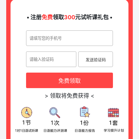
• 注册
免费
领取
300
元试听课礼包 •
发送验证码
免费领取
>
领取将免费获得
<