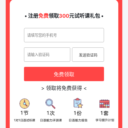
• 注册
免费
领取
300
元试听课礼包 •
发送验证码
免费领取
>
领取将免费获得
<