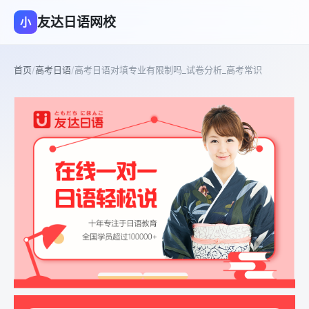
友达日语网校
小
首页
/
高考日语
/
高考日语对填专业有限制吗_试卷分析_高考常识