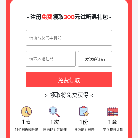
• 注册
免费
领取
300
元试听课礼包 •
发送验证码
免费领取
>
领取将免费获得
<