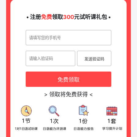
• 注册
免费
领取
300
元试听课礼包 •
发送验证码
免费领取
>
领取将免费获得
<