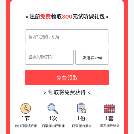
• 注册
免费
领取
300
元试听课礼包 •
发送验证码
免费领取
>
领取将免费获得
<