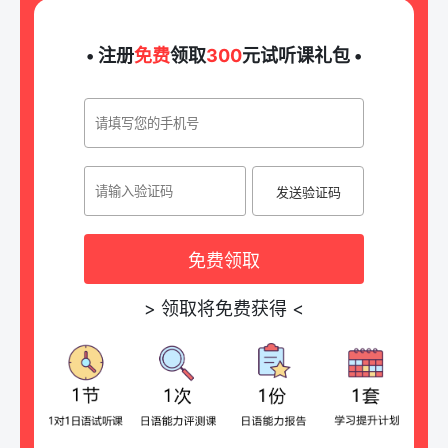
• 注册
免费
领取
300
元试听课礼包 •
发送验证码
免费领取
>
领取将免费获得
<