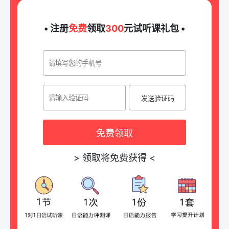
• 注册
免费
领取
300
元试听课礼包 •
发送验证码
免费领取
>
领取将免费获得
<