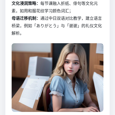
文化浸润策略：
每节课融入折纸、俳句等文化元
素，如用和服花纹学习颜色词汇；
母语迁移机制：
通过中日双语对比教学，建立语言
桥梁，例如「ありがとう」与「谢谢」的礼仪文化
解析。