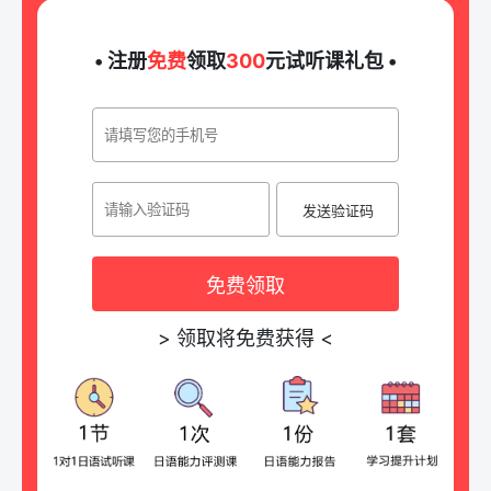
• 注册
免费
领取
300
元试听课礼包 •
发送验证码
免费领取
>
领取将免费获得
<