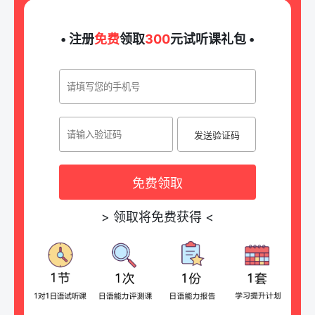
• 注册
免费
领取
300
元试听课礼包 •
发送验证码
免费领取
>
领取将免费获得
<