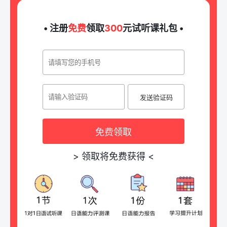
• 注册
免费
领取
300
元试听课礼包 •
发送验证码
免费领取
>
领取将免费获得
<