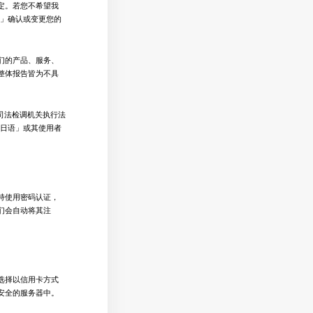
定。若您不希望我
料」确认或变更您的
们的产品、服务、
整体报告皆为不具
司法检调机关执行法
达日语」或其使用者
持使用密码认证，
们会自动将其注
选择以信用卡方式
安全的服务器中。