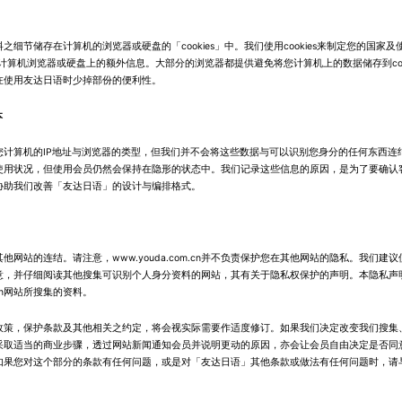
之细节储存在计算机的浏览器或硬盘的「cookies」中。我们使用cookies来制定您的国家
搜集您计算机浏览器或硬盘上的额外信息。大部分的浏览器都提供避免将您计算机上的数据储存到coo
在使用友达日语时少掉部份的便利性。
本
您计算机的IP地址与浏览器的类型，但我们并不会将这些数据与可以识别您身分的任何东西连
使用状况，但使用会员仍然会保持在隐形的状态中。我们记录这些信息的原因，是为了要确认
协助我们改善「友达日语」的设计与编排格式。
他网站的连结。请注意，www.youda.com.cn并不负责保护您在其他网站的隐私。我们建
意，并仔细阅读其他搜集可识别个人身分资料的网站，其有关于隐私权保护的声明。本隐私声
om.cn网站所搜集的资料。
政策，保护条款及其他相关之约定，将会视实际需要作适度修订。如果我们决定改变我们搜集
采取适当的商业步骤，透过网站新闻通知会员并说明更动的原因，亦会让会员自由决定是否同
如果您对这个部分的条款有任何问题，或是对「友达日语」其他条款或做法有任何问题时，请