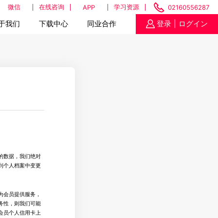
微信
在线咨询
学习资源
APP
02160556287
于我们
下载中心
同业合作
登录
| ログイン
的数据，我们绝对
到个人档案中变更
为会员提供服务，
务性，则我们可能
会员个人信用卡上