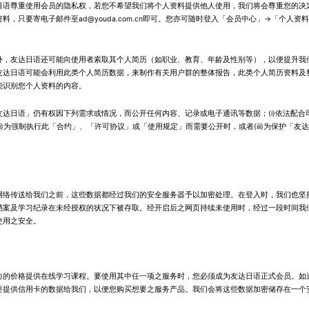
日语尊重使用会员的隐私权，若您不希望我们将个人资料提供他人使用，我们将会尊重您的决
料，只要寄电子邮件至ad@youda.com.cn即可。您亦可随时登入「会员中心」→「个人资
外，友达日语还可能向使用者索取其个人简历（如职业、教育、年龄及性别等），以便提升我
友达日语可能会利用此类个人简历数据，来制作有关用户群的整体报告，此类个人简历资料及
能识别您个人资料的内容。
友达日语」仍有权因下列需求或情况，而公开任何内容、记录或电子通讯等数据；(i)依法配合
ii)为强制执行此「合约」、「许可协议」或「使用规定」而需要公开时，或者(iii)为保护「友
网络传送给我们之前，这些数据都经过我们的安全服务器予以加密处理。在登入时，我们也坚
档案及学习纪录在未经授权的状况下被存取。经开启后之网页持续未使用时，经过一段时间我
使用之安全。
力的价格提供在线学习课程。要使用其中任一项之服务时，您必须成为友达日语正式会员。如
要提供信用卡的数据给我们，以便您购买想要之服务产品。我们会将这些数据加密储存在一个