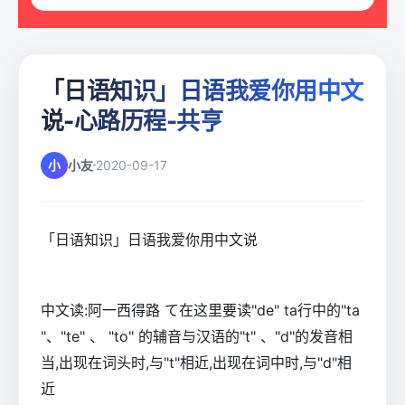
「日语知识」日语我爱你用中文
说-心路历程-共亨
小
小友
2020-09-17
「日语知识」日语我爱你用中文说
中文读:阿一西得路 て在这里要读"de" ta行中的"ta
"、"te" 、 "to" 的辅音与汉语的"t" 、"d"的发音相
当,出现在词头时,与"t"相近,出现在词中时,与"d"相
近