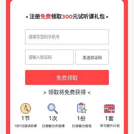
• 注册
免费
领取
300
元试听课礼包 •
发送验证码
免费领取
>
领取将免费获得
<