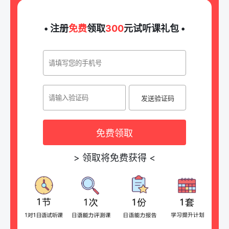
• 注册
免费
领取
300
元试听课礼包 •
发送验证码
免费领取
>
领取将免费获得
<