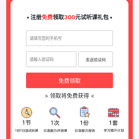
• 注册
免费
领取
300
元试听课礼包 •
发送验证码
免费领取
>
领取将免费获得
<