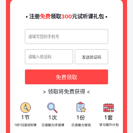
• 注册
免费
领取
300
元试听课礼包 •
发送验证码
免费领取
>
领取将免费获得
<