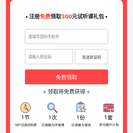
• 注册
免费
领取
300
元试听课礼包 •
发送验证码
免费领取
>
领取将免费获得
<