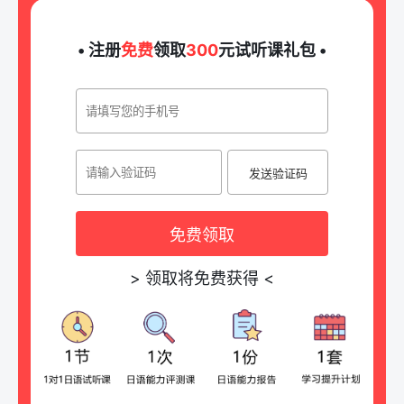
• 注册
免费
领取
300
元试听课礼包 •
发送验证码
免费领取
>
领取将免费获得
<