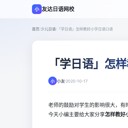
友达日语网校
小
首页
/
少儿日语
/
「学日语」怎样教好小学日语口语
「学日语」怎样
小
小友
2020-10-17
老师的鼓励对学生的影响很大，有
今天小编主要给大家分享
怎样教好