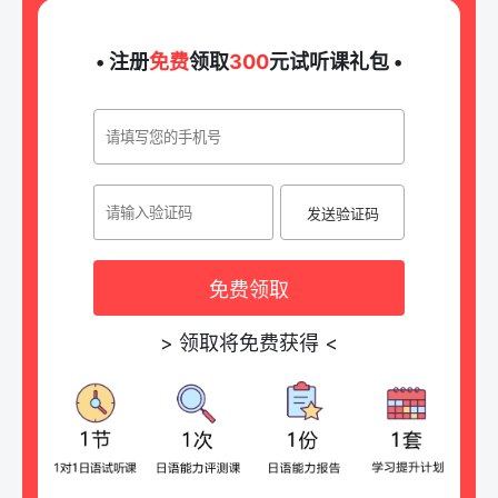
• 注册
免费
领取
300
元试听课礼包 •
发送验证码
免费领取
>
领取将免费获得
<