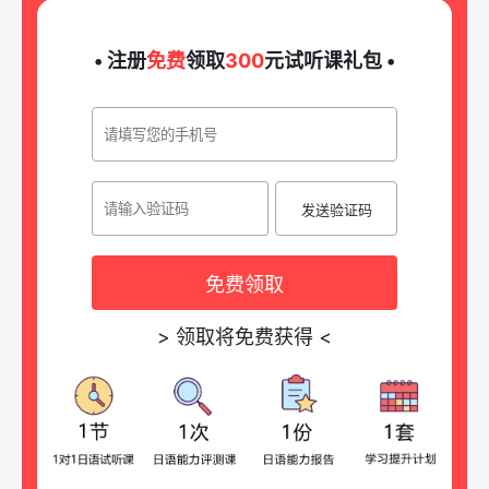
• 注册
免费
领取
300
元试听课礼包 •
发送验证码
免费领取
>
领取将免费获得
<