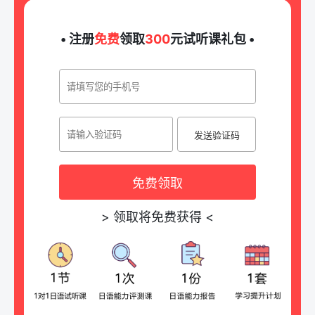
• 注册
免费
领取
300
元试听课礼包 •
发送验证码
免费领取
>
领取将免费获得
<