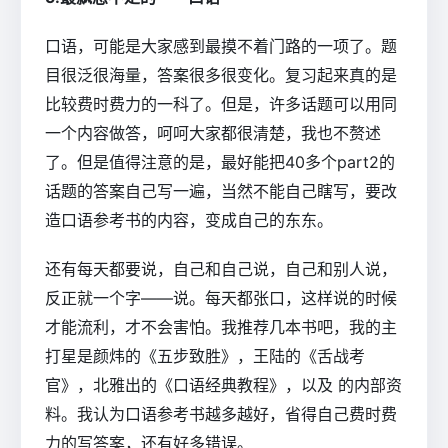
口语，可能是大家感到最摸不着门路的一项了。题
目很泛很海量，答案很多很变化。复习起来真的是
比较费时费力的一科了。但是，许多话题可以用同
一个内容做答，呵呵大家都很清楚，我也不赘述
了。但是值得注意的是，最好能把40多个part2的
话题的答案自己写一遍，当然不能自己瞎写，要改
造口语参考书的内容，变成自己的东东。
还有每天都要说，自己和自己说，自己和别人说，
反正就一个字――说。每天都张口，这样说的时候
才能流利，才不会害怕。我推荐几本书吧，我的主
打星是颜炜的《五步致胜》，王陆的《舌战考
官》，北雅出的《口语经典教程》，以及 的内部资
料。我认为口语参考书越多越好，省得自己费时费
力的写答案，还有好多错误。