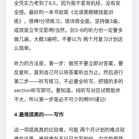
全凭实力考到了6.5，因为我不爱背机经，没有安
全感。最好的一本书就是《北语黑眼睛技能训
练》，很棒!分项练习，很详很全面，坚持做3遍，
成效是立竿见影啊!当然，剑3-6的听力也一定要多
做几遍，大概3遍吧，不要以为 两个月复习计划这
么简单。
听力的方法是，第一步：做完不要立即对答案，要
反复听，直到自己可以将答案听出为止。然后进行
第二步――听写练习，不必要全听写，把错的多的
section听写即可。要知道，纯听写对应试帮助并
不大，所以第一步是必不可少的啊!!!!!谨记!
4.最难提高的――写作
这一项提高真的比较难，可能 两个月计划的难点就
难在这里，难就难在不只日文写的好，中文的思路