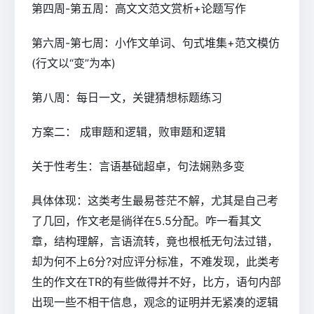
第四周-第五周：高文文范文赏析+论题写作
第六周-第七周：小作文单词、句式堆集+范文模仿
(行文以“变”为本)
第八周：每日一文，关键猜想标题练习
方案二： 成审题和逻辑，败审题和逻辑
关于性考生：言语基础超卓，句法娴熟多变
具体体现：这类考生最易苍茫不解，尤其是自己考
了几回，作文老是徜徉在5.5分配。咋一看其文
章，结构理解，言语流转，竟也根柢无句法过错，
却为何不上6分?对应评分标准，不难发现，此类考
生的作文在TR的有些做得并不好，比方，语句内部
出现一些不相干信息，观念的证明并无紧凑的逻辑