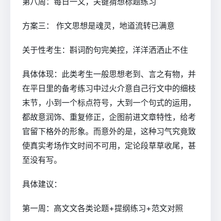
第八周：每日一文，关键猜想标题练习
方案三： 作文思想是魂灵，地道流转已满意
关于性考生：斟词酌句完美控，洋洋洒洒止不住
具体体现：此类考生一般思想老到、言之有物，并
在平日里的备考练习中过火介意自己行文中的细枝
末节，小到一个标点符号，大到一个句式的运用，
都故意润饰、重复修正，企图前进文章特性，给考
官留下格外的形象。而意外的是，这种习气究竟致
使真实考场作文时间不可用，定论段草草收尾，甚
至没有写。
具体建议：
第一周：高文文各类论题+提纲练习+范文对照