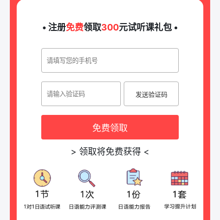
• 注册
免费
领取
300
元试听课礼包 •
发送验证码
免费领取
>
领取将免费获得
<