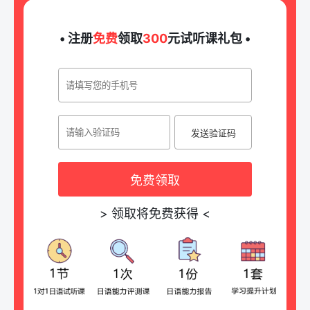
• 注册
免费
领取
300
元试听课礼包 •
发送验证码
免费领取
>
领取将免费获得
<