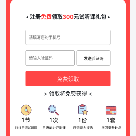
• 注册
免费
领取
300
元试听课礼包 •
发送验证码
免费领取
>
领取将免费获得
<