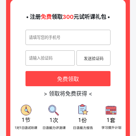
• 注册
免费
领取
300
元试听课礼包 •
发送验证码
免费领取
>
领取将免费获得
<