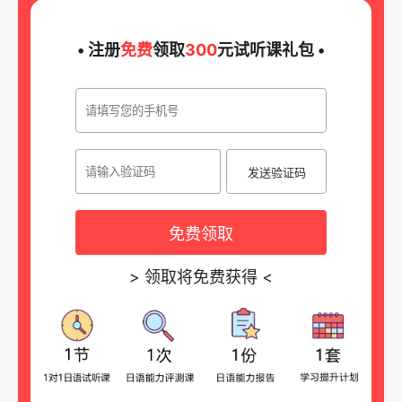
• 注册
免费
领取
300
元试听课礼包 •
发送验证码
免费领取
>
领取将免费获得
<