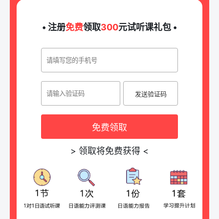
• 注册
免费
领取
300
元试听课礼包 •
发送验证码
免费领取
>
领取将免费获得
<