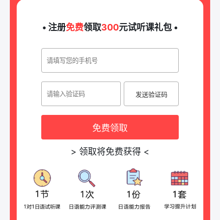
• 注册
免费
领取
300
元试听课礼包 •
发送验证码
免费领取
>
领取将免费获得
<