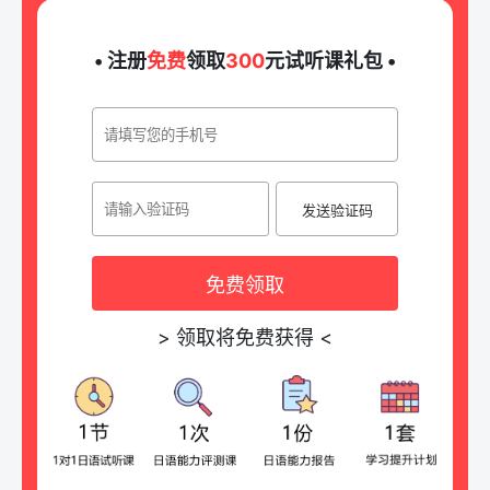
• 注册
免费
领取
300
元试听课礼包 •
发送验证码
免费领取
>
领取将免费获得
<