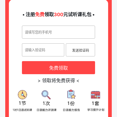
• 注册
免费
领取
300
元试听课礼包 •
发送验证码
免费领取
>
领取将免费获得
<